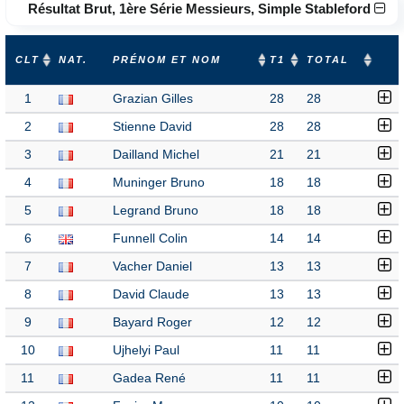
Résultat Brut, 1ère Série Messieurs, Simple Stableford
CLT
NAT.
PRÉNOM ET NOM
T1
TOTAL
1
Grazian Gilles
28
28
2
Stienne David
28
28
3
Dailland Michel
21
21
4
Muninger Bruno
18
18
5
Legrand Bruno
18
18
6
Funnell Colin
14
14
7
Vacher Daniel
13
13
8
David Claude
13
13
9
Bayard Roger
12
12
10
Ujhelyi Paul
11
11
11
Gadea René
11
11