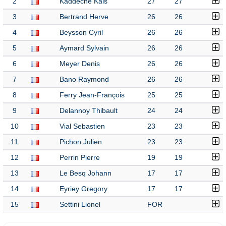
2
Kaddeche Kais
27
27
3
Bertrand Herve
26
26
4
Beysson Cyril
26
26
5
Aymard Sylvain
26
26
6
Meyer Denis
26
26
7
Bano Raymond
26
26
8
Ferry Jean-François
25
25
9
Delannoy Thibault
24
24
10
Vial Sebastien
23
23
11
Pichon Julien
23
23
12
Perrin Pierre
19
19
13
Le Besq Johann
17
17
14
Eyriey Gregory
17
17
15
Settini Lionel
FOR