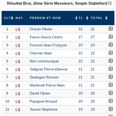
Résultat Brut, 2ème Série Messieurs, Simple Stableford
CLT
NAT.
PRÉNOM ET NOM
T1
TOTAL
1
Orsuto Olivier
31
31
2
Faure-Geors Cédric
27
27
3
Fournol Jean François
23
23
4
Cherrier Alain
22
22
5
Non communiqué
22
22
6
Salignat Pierre-Etienne
21
21
7
Desloges Romain
21
21
8
Martinotti Pierre Alain
21
21
9
David Olivier
20
20
10
Pujuguet Arnaud
20
20
11
Sauret Stephane
19
19