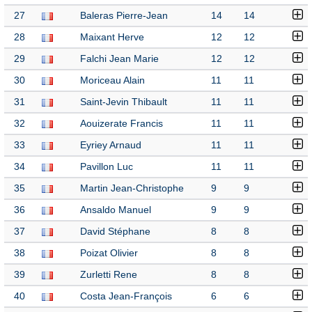
27
Baleras Pierre-Jean
14
14
28
Maixant Herve
12
12
29
Falchi Jean Marie
12
12
30
Moriceau Alain
11
11
31
Saint-Jevin Thibault
11
11
32
Aouizerate Francis
11
11
33
Eyriey Arnaud
11
11
34
Pavillon Luc
11
11
35
Martin Jean-Christophe
9
9
36
Ansaldo Manuel
9
9
37
David Stéphane
8
8
38
Poizat Olivier
8
8
39
Zurletti Rene
8
8
40
Costa Jean-François
6
6