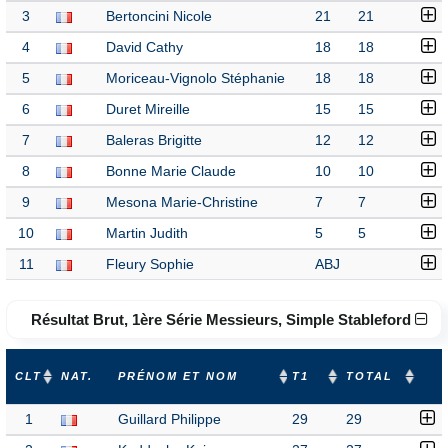
3
Bertoncini Nicole
21
21
4
David Cathy
18
18
5
Moriceau-Vignolo Stéphanie
18
18
6
Duret Mireille
15
15
7
Baleras Brigitte
12
12
8
Bonne Marie Claude
10
10
9
Mesona Marie-Christine
7
7
10
Martin Judith
5
5
11
Fleury Sophie
ABJ
Résultat Brut, 1ère Série Messieurs, Simple Stableford
CLT
NAT.
PRÉNOM ET NOM
T1
TOTAL
1
Guillard Philippe
29
29