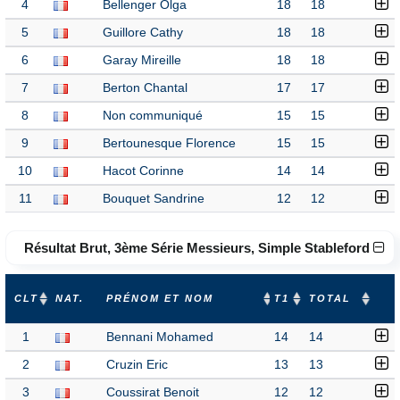
4
Bellenger Olga
18
18
5
Guillore Cathy
18
18
6
Garay Mireille
18
18
7
Berton Chantal
17
17
8
Non communiqué
15
15
9
Bertounesque Florence
15
15
10
Hacot Corinne
14
14
11
Bouquet Sandrine
12
12
Résultat Brut, 3ème Série Messieurs, Simple Stableford
CLT
NAT.
PRÉNOM ET NOM
T1
TOTAL
1
Bennani Mohamed
14
14
2
Cruzin Eric
13
13
3
Coussirat Benoit
12
12