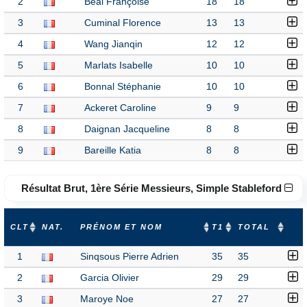
2
Beal Françoise
18
18
3
Cuminal Florence
13
13
4
Wang Jianqin
12
12
5
Marlats Isabelle
10
10
6
Bonnal Stéphanie
10
10
7
Ackeret Caroline
9
9
8
Daignan Jacqueline
8
8
9
Bareille Katia
8
8
Résultat Brut, 1ère Série Messieurs, Simple Stableford
CLT
NAT.
PRÉNOM ET NOM
T1
TOTAL
1
Sinqsous Pierre Adrien
35
35
2
Garcia Olivier
29
29
3
Maroye Noe
27
27