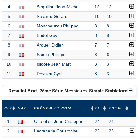
4
Seguillon Jean-Michel
12
12
5
Navarro Gérard
10
10
6
Monchauzou Philippe
8
8
7
Bridet Guy
8
8
8
Argueil Didier
7
7
9
Samie Philippe
6
6
10
Isidore Jean Marc
3
3
11
Deysieu Cyril
3
3
Résultat Brut, 2ème Série Messieurs, Simple Stableford
CLT
NAT.
PRÉNOM ET NOM
T1
TOTAL
1
Chatelain Jean Cristophe
24
24
2
Lacraberie Christophe
23
23