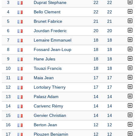
3
Duprat Stephane
22
22
4
Bello Clement
22
22
5
Brunet Fabrice
21
21
6
Jourdan Frederic
20
20
7
Lemaire Emmanuel
18
18
8
Fossard Jean-Loup
18
18
9
Hane Jules
18
18
10
Touazi Francis
18
18
11
Maia Jean
17
17
12
Lortolary Thierry
17
17
13
Palasz Adam
14
14
14
Carivenc Rémy
14
14
15
Gervier Christian
14
14
16
Berton Jean
12
12
17
Plouzen Benjamin
12
12