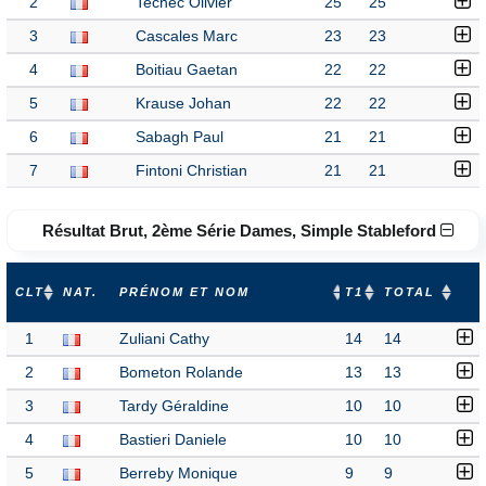
2
Techec Olivier
25
25
3
Cascales Marc
23
23
4
Boitiau Gaetan
22
22
5
Krause Johan
22
22
6
Sabagh Paul
21
21
7
Fintoni Christian
21
21
Résultat Brut, 2ème Série Dames, Simple Stableford
CLT
NAT.
PRÉNOM ET NOM
T1
TOTAL
1
Zuliani Cathy
14
14
2
Bometon Rolande
13
13
3
Tardy Géraldine
10
10
4
Bastieri Daniele
10
10
5
Berreby Monique
9
9