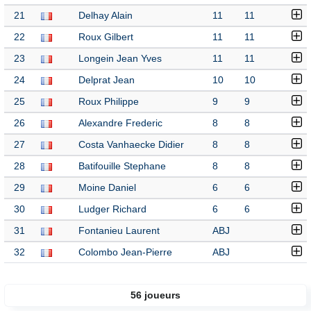
21
Delhay Alain
11
11
22
Roux Gilbert
11
11
23
Longein Jean Yves
11
11
24
Delprat Jean
10
10
25
Roux Philippe
9
9
26
Alexandre Frederic
8
8
27
Costa Vanhaecke Didier
8
8
28
Batifouille Stephane
8
8
29
Moine Daniel
6
6
30
Ludger Richard
6
6
31
Fontanieu Laurent
ABJ
32
Colombo Jean-Pierre
ABJ
56 joueurs