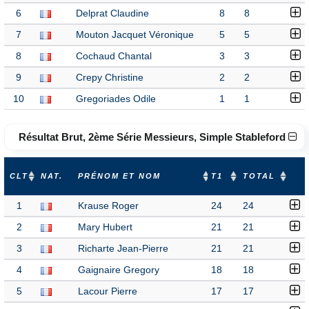
6
Delprat Claudine
8
8
7
Mouton Jacquet Véronique
5
5
8
Cochaud Chantal
3
3
9
Crepy Christine
2
2
10
Gregoriades Odile
1
1
Résultat Brut, 2ème Série Messieurs, Simple Stableford
CLT
NAT.
PRÉNOM ET NOM
T1
TOTAL
1
Krause Roger
24
24
2
Mary Hubert
21
21
3
Richarte Jean-Pierre
21
21
4
Gaignaire Gregory
18
18
5
Lacour Pierre
17
17