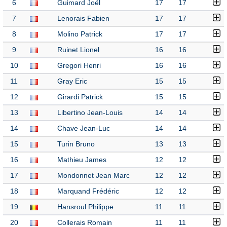
6
Guimard Joël
17
17
7
Lenorais Fabien
17
17
8
Molino Patrick
17
17
9
Ruinet Lionel
16
16
10
Gregori Henri
16
16
11
Gray Eric
15
15
12
Girardi Patrick
15
15
13
Libertino Jean-Louis
14
14
14
Chave Jean-Luc
14
14
15
Turin Bruno
13
13
16
Mathieu James
12
12
17
Mondonnet Jean Marc
12
12
18
Marquand Frédéric
12
12
19
Hansroul Philippe
11
11
20
Collerais Romain
11
11