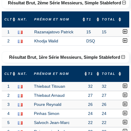
Résultat Brut, 2ème Série Messieurs, Simple Stableford
CLT
NAT.
PRÉNOM ET NOM
T1
TOTAL
1
Razanajatovo Patrick
15
15
2
Khodja Walid
DSQ
Résultat Brut, 1ère Série Messieurs, Simple Stableford
CLT
NAT.
PRÉNOM ET NOM
T1
TOTAL
1
Thiebaut Titouan
32
32
2
Thiebaut Arnaud
27
27
3
Poure Reynald
26
26
4
Pinhas Simon
24
24
5
Salvoch Jean-Marc
22
22