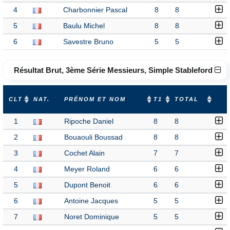
4
Charbonnier Pascal
8
8
5
Baulu Michel
8
8
6
Savestre Bruno
5
5
Résultat Brut, 3ème Série Messieurs, Simple Stableford
CLT
NAT.
PRÉNOM ET NOM
T1
TOTAL
1
Ripoche Daniel
8
8
2
Bouaouli Boussad
8
8
3
Cochet Alain
7
7
4
Meyer Roland
6
6
5
Dupont Benoit
6
6
6
Antoine Jacques
5
5
7
Noret Dominique
5
5