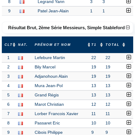
8
Legrand Yann
3
3
9
Patel Jean-Alain
1
1
Résultat Brut, 2ème Série Messieurs, Simple Stableford
CLT
NAT.
PRÉNOM ET NOM
T1
TOTAL
1
Lefebure Martin
22
22
2
Bily Marcel
19
19
3
Adjanohoun Alain
19
19
4
Mura Jean-Pol
13
13
5
Grand Régis
13
13
6
Marot Christian
12
12
7
Lorber Francois Xavier
11
11
8
Passaret Eric
10
10
9
Cibois Philippe
9
9