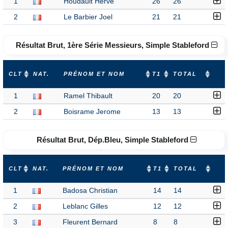
1
Houdault Hervé
26
26
2
Le Barbier Joel
21
21
Résultat Brut, 1ère Série Messieurs, Simple Stableford
CLT
NAT.
PRÉNOM ET NOM
T1
TOTAL
1
Ramel Thibault
20
20
2
Boisrame Jerome
13
13
Résultat Brut, Dép.Bleu, Simple Stableford
CLT
NAT.
PRÉNOM ET NOM
T1
TOTAL
1
Badosa Christian
14
14
2
Leblanc Gilles
12
12
3
Fleurent Bernard
8
8