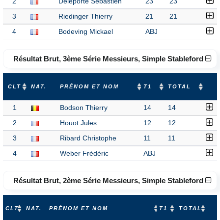
2
Deleporte Sebastien
23
23
3
Riedinger Thierry
21
21
4
Bodeving Mickael
ABJ
Résultat Brut, 3ème Série Messieurs, Simple Stableford
CLT
NAT.
PRÉNOM ET NOM
T1
TOTAL
1
Bodson Thierry
14
14
2
Houot Jules
12
12
3
Ribard Christophe
11
11
4
Weber Frédéric
ABJ
Résultat Brut, 2ème Série Messieurs, Simple Stableford
CLT
NAT.
PRÉNOM ET NOM
T1
TOTAL