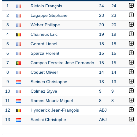
1
Riefolo François
24
24
2
Lagappe Stephane
23
23
3
Weber Philippe
20
20
4
Chaineux Eric
19
19
5
Gerard Lionel
18
18
6
Sparza Florent
15
15
7
Campos Ferreira Jose Fernando
15
15
8
Coquet Olivier
14
14
9
Steines Christophe
13
13
10
Colmez Styve
9
9
11
Ramos Mouriz Miguel
8
8
12
Hynderick Jean-François
ABJ
13
Santini Christophe
ABJ