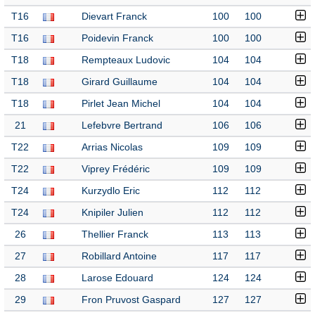
T16
Dievart Franck
100
100
T16
Poidevin Franck
100
100
T18
Rempteaux Ludovic
104
104
T18
Girard Guillaume
104
104
T18
Pirlet Jean Michel
104
104
21
Lefebvre Bertrand
106
106
T22
Arrias Nicolas
109
109
T22
Viprey Frédéric
109
109
T24
Kurzydlo Eric
112
112
T24
Knipiler Julien
112
112
26
Thellier Franck
113
113
27
Robillard Antoine
117
117
28
Larose Edouard
124
124
29
Fron Pruvost Gaspard
127
127