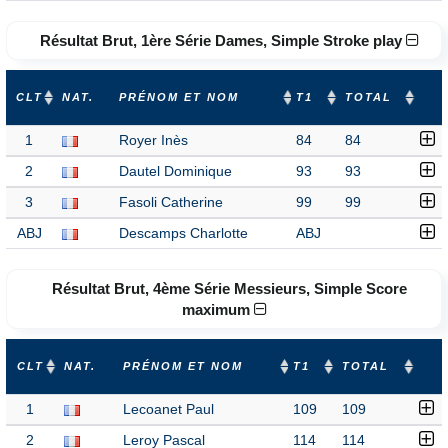
Résultat Brut, 1ère Série Dames, Simple Stroke play
CLT
NAT.
PRÉNOM ET NOM
T1
TOTAL
1
Royer Inès
84
84
2
Dautel Dominique
93
93
3
Fasoli Catherine
99
99
ABJ
Descamps Charlotte
ABJ
Résultat Brut, 4ème Série Messieurs, Simple Score
maximum
CLT
NAT.
PRÉNOM ET NOM
T1
TOTAL
1
Lecoanet Paul
109
109
2
Leroy Pascal
114
114