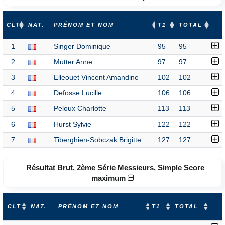
CLT
NAT.
PRÉNOM ET NOM
T1
TOTAL
1
Singer Dominique
95
95
2
Mutter Anne
97
97
3
Elleouet Vincent Amandine
102
102
4
Defosse Lucille
106
106
5
Peloux Charlotte
113
113
6
Hurst Sylvie
122
122
7
Tiberghien-Sobczak Brigitte
127
127
Résultat Brut, 2ème Série Messieurs, Simple Score
maximum
CLT
NAT.
PRÉNOM ET NOM
T1
TOTAL