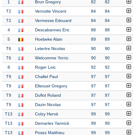
1
Brun Gregory
82
82
T2
Vernotte Vincent
84
84
T2
Vermesse Edouard
84
84
4
Descabannes Eric
88
88
5
Hoebeke Alain
89
89
T6
Letertre Nicolas
90
90
T6
Welcomme Yorric
90
90
8
Roger Loic
92
92
T9
Challet Paul
97
97
T9
Elleouet Gregory
97
97
T9
Duflot Roland
97
97
T9
Dazin Nicolas
97
97
T13
Colzy Hervé
99
99
T13
Demarles Yannick
99
99
T13
Posez Matthieu
99
99