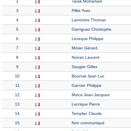
2
Tarek Mohamed
3
Pillet Yves
4
Lamontre Thomas
5
Garrigues Christophe
6
Leveque Philippe
7
Minier Gérard
8
Noiran Laurent
9
Saugier Gilles
10
Bournat Jean Luc
11
Garnier Philippe
12
Msica Jean-Jacques
13
Lecrique Pierre
14
Templier Claude
15
Non communiqué