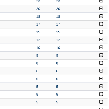
23
23
20
20
18
18
17
17
15
15
12
12
10
10
9
9
8
8
6
6
6
6
5
5
5
5
5
5