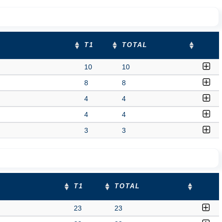
T1
TOTAL
10
10
8
8
4
4
4
4
3
3
T1
TOTAL
23
23