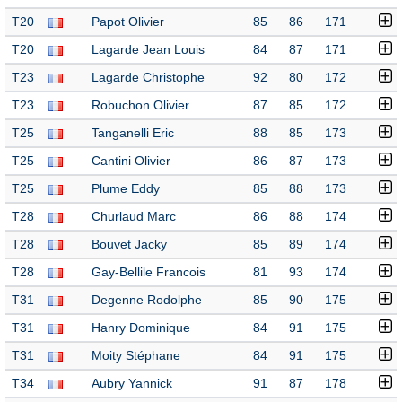
T20
Papot Olivier
85
86
171
T20
Lagarde Jean Louis
84
87
171
T23
Lagarde Christophe
92
80
172
T23
Robuchon Olivier
87
85
172
T25
Tanganelli Eric
88
85
173
T25
Cantini Olivier
86
87
173
T25
Plume Eddy
85
88
173
T28
Churlaud Marc
86
88
174
T28
Bouvet Jacky
85
89
174
T28
Gay-Bellile Francois
81
93
174
T31
Degenne Rodolphe
85
90
175
T31
Hanry Dominique
84
91
175
T31
Moity Stéphane
84
91
175
T34
Aubry Yannick
91
87
178