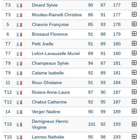
T3
Dinard Sylvie
90
87
177
T3
Moulies-Rainelli Christine
86
91
177
5
Chavoix Françoise
85
93
178
6
Brissaud Florence
91
88
179
T7
Petit Joelle
91
89
180
T7
Lefort-Lavauzelle Muriel
89
91
180
T9
Champeaux Sylvie
94
87
181
T9
Calame Isabelle
92
89
181
11
Roux Ghislaine
91
93
184
T12
Riviere Anne-Laure
97
90
187
T12
Chabut Catherine
92
95
187
14
Verger Nadine
90
99
189
Demigneux Henric
T15
101
92
193
Virginie
T15
Lannes Nathalie
95
98
193