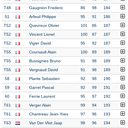
T48
Gaugnion Frederic
86
98
184
51
Arfeuil Philippe
95
91
186
T52
Quevreux Olivier
101
86
187
T52
Vincent Lionel
100
87
187
T52
Vigier David
95
92
187
T55
Coursault Alain
100
89
189
T55
Bussignies Bruno
91
98
189
T55
Vergnaud David
91
98
189
58
Plante Sebastien
92
98
190
59
Garret Pascal
92
99
191
60
Ferrie Laurent
95
97
192
T61
Verger Alain
99
94
193
T61
Chantreau Jean-Yves
97
96
193
T63
Van Der Vlist Jaap
98
96
194