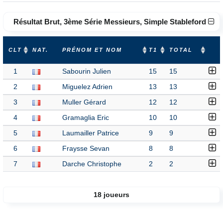
Résultat Brut, 3ème Série Messieurs, Simple Stableford
CLT
NAT.
PRÉNOM ET NOM
T1
TOTAL
1
Sabourin Julien
15
15
2
Miguelez Adrien
13
13
3
Muller Gérard
12
12
4
Gramaglia Eric
10
10
5
Laumailler Patrice
9
9
6
Fraysse Sevan
8
8
7
Darche Christophe
2
2
18 joueurs