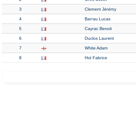
3
Clement Jérémy
4
Barrau Lucas
5
Cayrac Benoit
6
Duclos Laurent
7
White Adam
8
Hot Fabrice