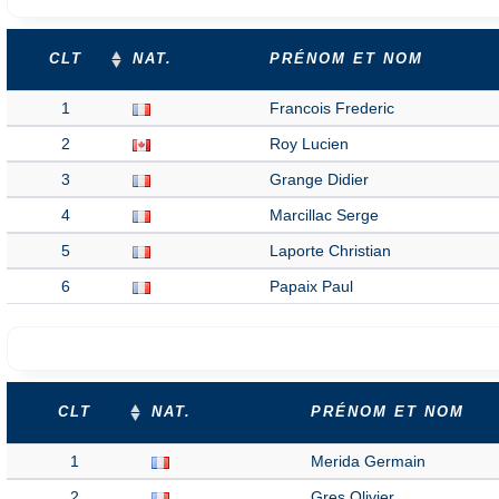
CLT
NAT.
PRÉNOM ET NOM
1
Francois Frederic
2
Roy Lucien
3
Grange Didier
4
Marcillac Serge
5
Laporte Christian
6
Papaix Paul
CLT
NAT.
PRÉNOM ET NOM
1
Merida Germain
2
Gres Olivier