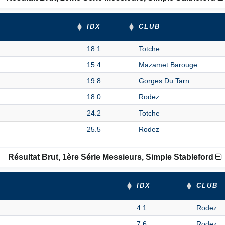
IDX
CLUB
18.1
Totche
15.4
Mazamet Barouge
19.8
Gorges Du Tarn
18.0
Rodez
24.2
Totche
25.5
Rodez
Résultat Brut, 1ère Série Messieurs, Simple Stableford
IDX
CLUB
4.1
Rodez
7.6
Rodez