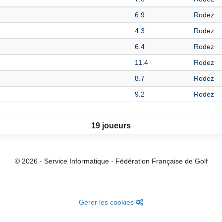
6.9
Rodez
4.3
Rodez
6.4
Rodez
11.4
Rodez
8.7
Rodez
9.2
Rodez
19 joueurs
© 2026 - Service Informatique - Fédération Française de Golf
Gérer les cookies