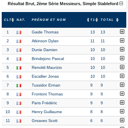
Résultat Brut, 2ème Série Messieurs, Simple Stableford
CLT
NAT.
PRÉNOM ET NOM
T1
TOTAL
1
Gaide Thomas
13
13
2
Atkinson Dylan
11
11
3
Dunie Damien
10
10
4
Brindejonc Pascal
10
10
5
Renoldi Maurizio
10
10
6
Escallier Jonas
10
10
7
Tussidor Erman
9
9
8
Frontoni Thomas
9
9
9
Paris Frédéric
9
9
10
Henry Guillaume
8
8
11
Greaves Scott
6
6