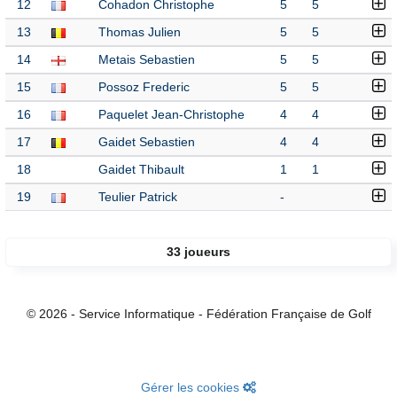
12
Cohadon Christophe
5
5
13
Thomas Julien
5
5
14
Metais Sebastien
5
5
15
Possoz Frederic
5
5
16
Paquelet Jean-Christophe
4
4
17
Gaidet Sebastien
4
4
18
Gaidet Thibault
1
1
19
Teulier Patrick
-
33 joueurs
© 2026 - Service Informatique - Fédération Française de Golf
Gérer les cookies