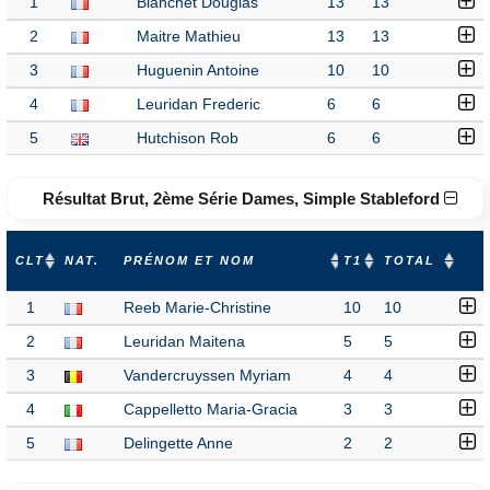
1
Blanchet Douglas
13
13
2
Maitre Mathieu
13
13
3
Huguenin Antoine
10
10
4
Leuridan Frederic
6
6
5
Hutchison Rob
6
6
Résultat Brut, 2ème Série Dames, Simple Stableford
CLT
NAT.
PRÉNOM ET NOM
T1
TOTAL
1
Reeb Marie-Christine
10
10
2
Leuridan Maitena
5
5
3
Vandercruyssen Myriam
4
4
4
Cappelletto Maria-Gracia
3
3
5
Delingette Anne
2
2