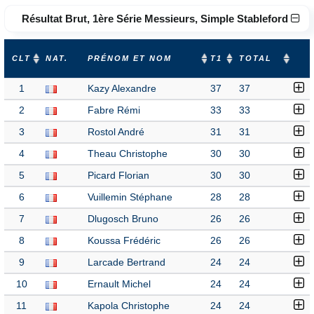
Résultat Brut, 1ère Série Messieurs, Simple Stableford
CLT
NAT.
PRÉNOM ET NOM
T1
TOTAL
1
Kazy Alexandre
37
37
2
Fabre Rémi
33
33
3
Rostol André
31
31
4
Theau Christophe
30
30
5
Picard Florian
30
30
6
Vuillemin Stéphane
28
28
7
Dlugosch Bruno
26
26
8
Koussa Frédéric
26
26
9
Larcade Bertrand
24
24
10
Ernault Michel
24
24
11
Kapola Christophe
24
24