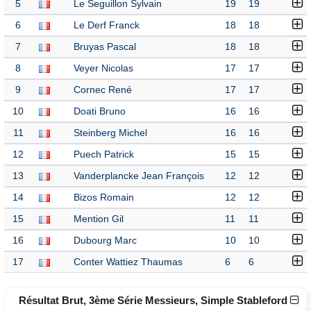
5
Le Seguillon Sylvain
19
19
6
Le Derf Franck
18
18
7
Bruyas Pascal
18
18
8
Veyer Nicolas
17
17
9
Cornec René
17
17
10
Doati Bruno
16
16
11
Steinberg Michel
16
16
12
Puech Patrick
15
15
13
Vanderplancke Jean François
12
12
14
Bizos Romain
12
12
15
Mention Gil
11
11
16
Dubourg Marc
10
10
17
Conter Wattiez Thaumas
6
6
Résultat Brut, 3ème Série Messieurs, Simple Stableford