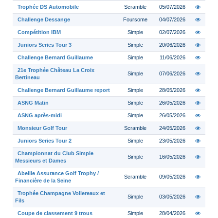
Trophée DS Automobile
Scramble
05/07/2026
Challenge Dessange
Foursome
04/07/2026
Compétition IBM
Simple
02/07/2026
Juniors Series Tour 3
Simple
20/06/2026
Challenge Bernard Guillaume
Simple
11/06/2026
21e Trophée Château La Croix
Simple
07/06/2026
Bertineau
Challenge Bernard Guillaume report
Simple
28/05/2026
ASNG Matin
Simple
26/05/2026
ASNG après-midi
Simple
26/05/2026
Monsieur Golf Tour
Scramble
24/05/2026
Juniors Series Tour 2
Simple
23/05/2026
Championnat du Club Simple
Simple
16/05/2026
Messieurs et Dames
Abeille Assurance Golf Trophy /
Scramble
09/05/2026
Financière de la Seine
Trophée Champagne Vollereaux et
Simple
03/05/2026
Fils
Coupe de classement 9 trous
Simple
28/04/2026