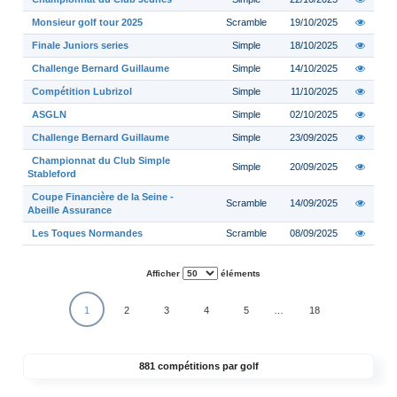
Monsieur golf tour 2025
Scramble
19/10/2025
Finale Juniors series
Simple
18/10/2025
Challenge Bernard Guillaume
Simple
14/10/2025
Compétition Lubrizol
Simple
11/10/2025
ASGLN
Simple
02/10/2025
Challenge Bernard Guillaume
Simple
23/09/2025
Championnat du Club Simple
Simple
20/09/2025
Stableford
Coupe Financière de la Seine -
Scramble
14/09/2025
Abeille Assurance
Les Toques Normandes
Scramble
08/09/2025
Afficher
éléments
1
2
3
4
5
…
18
881 compétitions par golf