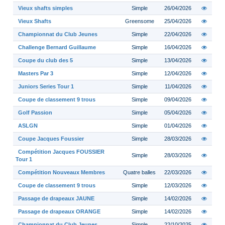
Vieux shafts simples
Simple
26/04/2026
Vieux Shafts
Greensome
25/04/2026
Championnat du Club Jeunes
Simple
22/04/2026
Challenge Bernard Guillaume
Simple
16/04/2026
Coupe du club des 5
Simple
13/04/2026
Masters Par 3
Simple
12/04/2026
Juniors Series Tour 1
Simple
11/04/2026
Coupe de classement 9 trous
Simple
09/04/2026
Golf Passion
Simple
05/04/2026
ASLGN
Simple
01/04/2026
Coupe Jacques Foussier
Simple
28/03/2026
Compétition Jacques FOUSSIER
Simple
28/03/2026
Tour 1
Compétition Nouveaux Membres
Quatre balles
22/03/2026
Coupe de classement 9 trous
Simple
12/03/2026
Passage de drapeaux JAUNE
Simple
14/02/2026
Passage de drapeaux ORANGE
Simple
14/02/2026
Championnat du Club Jeunes
Simple
22/10/2025