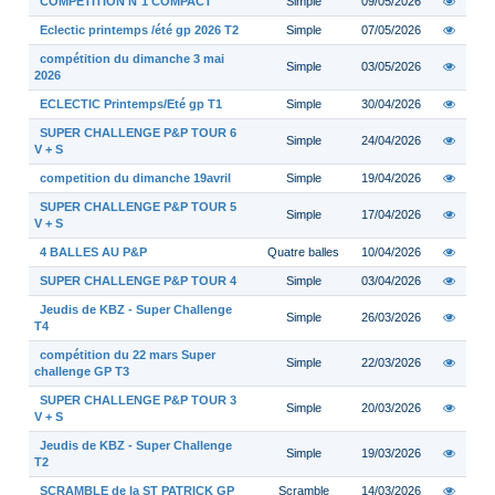
COMPETITION N°1 COMPACT
Simple
09/05/2026
Eclectic printemps /été gp 2026 T2
Simple
07/05/2026
compétition du dimanche 3 mai
Simple
03/05/2026
2026
ECLECTIC Printemps/Eté gp T1
Simple
30/04/2026
SUPER CHALLENGE P&P TOUR 6
Simple
24/04/2026
V + S
competition du dimanche 19avril
Simple
19/04/2026
SUPER CHALLENGE P&P TOUR 5
Simple
17/04/2026
V + S
4 BALLES AU P&P
Quatre balles
10/04/2026
SUPER CHALLENGE P&P TOUR 4
Simple
03/04/2026
Jeudis de KBZ - Super Challenge
Simple
26/03/2026
T4
compétition du 22 mars Super
Simple
22/03/2026
challenge GP T3
SUPER CHALLENGE P&P TOUR 3
Simple
20/03/2026
V + S
Jeudis de KBZ - Super Challenge
Simple
19/03/2026
T2
SCRAMBLE de la ST PATRICK GP
Scramble
14/03/2026