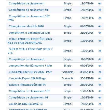
Compétition de classement
Simple
19/07/2026
Compétition de classement 9T
Simple
14/07/2026
Compétition de classement 18T
Simple
14/07/2026
SWC
Championnat du club 2026
Simple
04/07/2026
compétition d dimanche 21 juin
Simple
21/06/2026
CHALLENGE DU FINISTÈRE 2026 -
Simple
19/06/2026
KBZ vs BAIE DE MORLAIX
SUPER CHALLENGE P&P TOUR 7
Simple
12/06/2026
V+S
Compétition de classement
Simple
11/06/2026
competition du diùmanche 7 juin
Simple
07/06/2026
LEUCEMIE ESPOIR 29 2026 - P&P
Scramble
30/05/2026
Leucémie Espoir 29/ 2026 gp
Scramble
30/05/2026
Eclectic Printemps/été gp T4
Simple
28/05/2026
Compétition de classement 18T
Simple
16/05/2026
Compétition de classement 9T
Simple
16/05/2026
Jeudis de KBZ Eclectic T3
Simple
14/05/2026