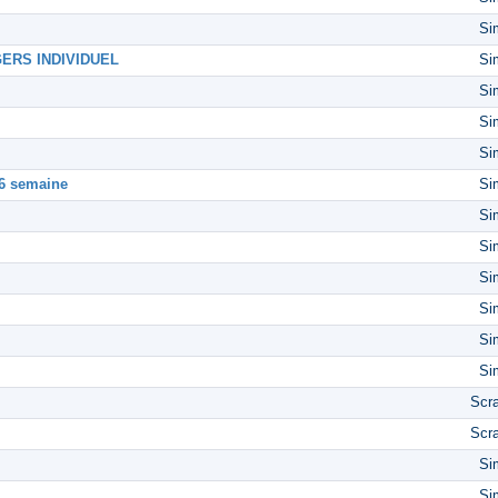
Si
ERS INDIVIDUEL
Si
Si
Si
Si
6 semaine
Si
Si
Si
Si
Si
Si
Si
Scr
Scr
Si
Si