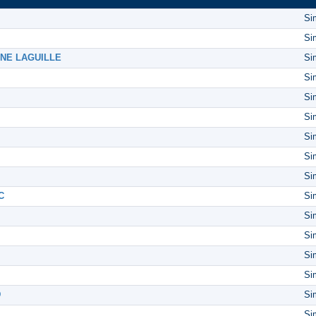
Si
Si
AINE LAGUILLE
Si
Si
Si
Si
Si
Si
Si
C
Si
Si
Si
Si
Si
D
Si
Si