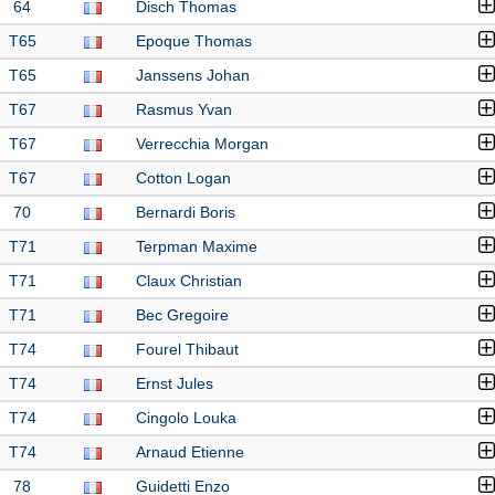
64
Disch Thomas
T65
Epoque Thomas
T65
Janssens Johan
T67
Rasmus Yvan
T67
Verrecchia Morgan
T67
Cotton Logan
70
Bernardi Boris
T71
Terpman Maxime
T71
Claux Christian
T71
Bec Gregoire
T74
Fourel Thibaut
T74
Ernst Jules
T74
Cingolo Louka
T74
Arnaud Etienne
78
Guidetti Enzo