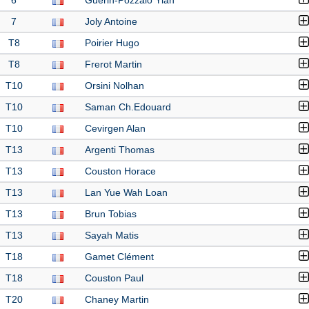
6
Guerin-Pozzalo Ylan
7
Joly Antoine
T8
Poirier Hugo
T8
Frerot Martin
T10
Orsini Nolhan
T10
Saman Ch.Edouard
T10
Cevirgen Alan
T13
Argenti Thomas
T13
Couston Horace
T13
Lan Yue Wah Loan
T13
Brun Tobias
T13
Sayah Matis
T18
Gamet Clément
T18
Couston Paul
T20
Chaney Martin