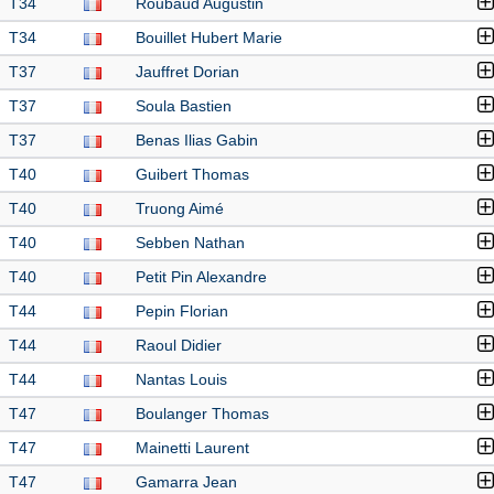
T34
Roubaud Augustin
T34
Bouillet Hubert Marie
T37
Jauffret Dorian
T37
Soula Bastien
T37
Benas Ilias Gabin
T40
Guibert Thomas
T40
Truong Aimé
T40
Sebben Nathan
T40
Petit Pin Alexandre
T44
Pepin Florian
T44
Raoul Didier
T44
Nantas Louis
T47
Boulanger Thomas
T47
Mainetti Laurent
T47
Gamarra Jean