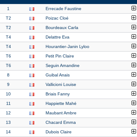
1
Errecade Faustine
T2
Poizac Cloé
T2
Bourdeaux Carla
T4
Delattre Eva
T4
Hourantier-Janin Lyloo
T6
Petit Pin Claire
T6
Seguin Amandine
8
Guibal Anais
9
Vallicioni Louise
10
Briais Fanny
11
Happiette Mahé
12
Maubant Ambre
13
Chacard Emma
14
Dubois Claire