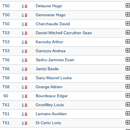
T50
Delaune Hugo
T50
Genovese Hugo
T50
Charchaude David
T53
Daniel Mitchell Carruther Sean
T53
Karouby Arthur
T53
Garozzo Andrea
T56
Sedru-Jammes Evan
T56
Jantzi Basile
T58
Siary-Maurel Louka
T58
Grange Adrien
60
Bourdeaux Edgar
T61
Grosfilley Louis
T61
Lemaire Aurélien
T61
Di Certo Loris