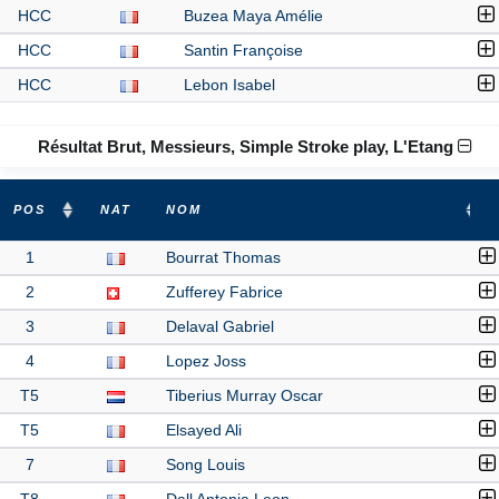
HCC
Buzea Maya Amélie
HCC
Santin Françoise
HCC
Lebon Isabel
Résultat Brut, Messieurs, Simple Stroke play, L'Etang
POS
NAT
NOM
1
Bourrat Thomas
2
Zufferey Fabrice
3
Delaval Gabriel
4
Lopez Joss
T5
Tiberius Murray Oscar
T5
Elsayed Ali
7
Song Louis