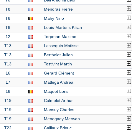
T8
Dall Antonia Leon
T8
Mendras Pierre
T8
Mahy Nino
T8
Louis-Martens Kilian
12
Terpman Maxime
T13
Lassequin Matisse
T13
Berthelot Julien
T13
Tostivint Martin
16
Gerard Clément
17
Matlega Andrea
18
Maquet Loris
T19
Calmelet Arthur
T19
Mansuy Charles
T19
Menegady Merwan
T22
Caillaux Brieuc