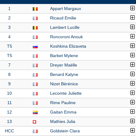
1
Appart Margaux
2
Ricaud Emilie
3
Lambert Lucille
4
Roncoroni Anouk
T5
Koshkina Elizaveta
T5
Barbet Mylene
7
Dreyer Maëlle
8
Benard Kalyne
9
Nizet Bérénice
10
Lecomte Juliette
11
Rime Pauline
12
Gaitan Emma
13
Mathies Julia
HCC
Goldstein Clara