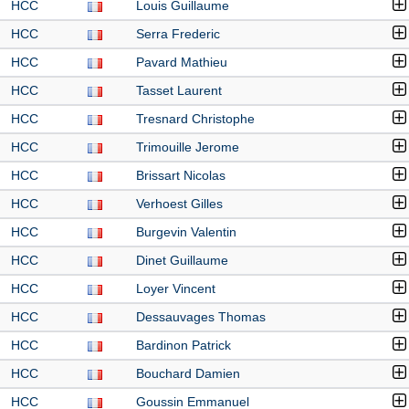
HCC
Louis Guillaume
HCC
Serra Frederic
HCC
Pavard Mathieu
HCC
Tasset Laurent
HCC
Tresnard Christophe
HCC
Trimouille Jerome
HCC
Brissart Nicolas
HCC
Verhoest Gilles
HCC
Burgevin Valentin
HCC
Dinet Guillaume
HCC
Loyer Vincent
HCC
Dessauvages Thomas
HCC
Bardinon Patrick
HCC
Bouchard Damien
HCC
Goussin Emmanuel