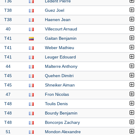
T36
Ledent Pierre
T38
Guez Joel
T38
Haenen Jean
40
Villecourt Arnaud
T41
Gaitan Benjamin
T41
Weber Mathieu
T41
Leuger Edouard
44
Malterre Anthony
T45
Quehen Dimitri
T45
Shneiker Aiman
47
Fron Nicolas
T48
Toulis Denis
T48
Bourdy Benjamin
T48
Boncorps Zachary
51
Mondon Alexandre