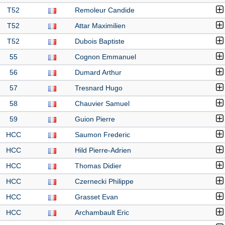
T52
Remoleur Candide
T52
Attar Maximilien
T52
Dubois Baptiste
55
Cognon Emmanuel
56
Dumard Arthur
57
Tresnard Hugo
58
Chauvier Samuel
59
Guion Pierre
HCC
Saumon Frederic
HCC
Hild Pierre-Adrien
HCC
Thomas Didier
HCC
Czernecki Philippe
HCC
Grasset Evan
HCC
Archambault Eric