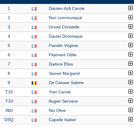
1
Danten-Azfi Carole
2
Non communiqué
3
Urvois Christelle
4
Dautel Dominique
5
Flandin Virginie
6
Fitamant Odile
7
Dadure Elisa
8
Vauvel Margaret
9
De Caluwe Sabine
T10
Yver Carole
T10
Augier Servane
ABJ
Nio Olive
DSQ
Capelle Isabel