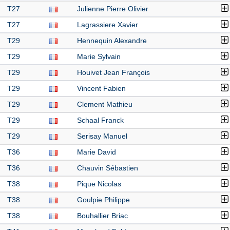
T27
Julienne Pierre Olivier
T27
Lagrassiere Xavier
T29
Hennequin Alexandre
T29
Marie Sylvain
T29
Houivet Jean François
T29
Vincent Fabien
T29
Clement Mathieu
T29
Schaal Franck
T29
Serisay Manuel
T36
Marie David
T36
Chauvin Sébastien
T38
Pique Nicolas
T38
Goulpie Philippe
T38
Bouhallier Briac