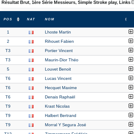
Résultat Brut, 1ère Série Messieurs, Simple Stroke play, Links
POS
NAT
NOM
1
Lhoste Martin
2
Rihouet Fabien
T3
Portier Vincent
T3
Maurin-Dior Théo
5
Louvet Benoit
T6
Lucas Vincent
T6
Hecquet Maxime
T6
Denais Raphaël
T9
Krast Nicolas
T9
Halbert Bertrand
T9
Morral Y Segura José