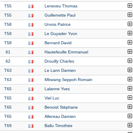
T55
Leneveu Thomas
T55
Guillemette Paul
T58
Urvois Patrice
T58
Le Guyader Yvon
T58
Bernard David
61
Hautefeuille Emmanuel
62
Drouilly Charles
T63
Le Lann Damien
T63
Mbwang-Seppoh Romain
T65
Lalanne Yves
T65
Viel Luc
T65
Benoist Stéphane
T65
Allereau Damien
T69
Ballu Timothée