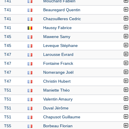
T41
Mouchard Fabien
T41
Beauregard Quentin
T41
Chazouilleres Cedric
T41
Haussy Fabrice
T45
Mawene Samy
T45
Leveque Stéphane
T47
Larousse Evrard
T47
Fontaine Franck
T47
Nomerange Joël
T47
Christin Hubert
T51
Maniette Théo
T51
Valentin Amaury
T51
Duval Jérôme
T51
Chapusot Guillaume
T55
Borbeau Florian