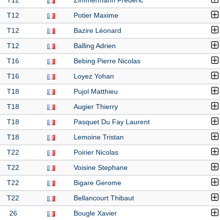
T12
Zimmermann Frédéric
T12
Potier Maxime
T12
Bazire Léonard
T12
Balling Adrien
T16
Bebing Pierre Nicolas
T16
Loyez Yohan
T18
Pujol Matthieu
T18
Augier Thierry
T18
Pasquet Du Fay Laurent
T18
Lemoine Tristan
T22
Poirier Nicolas
T22
Voisine Stephane
T22
Bigare Gerome
T22
Bellancourt Thibaut
26
Bougle Xavier